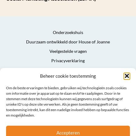
Onderzoekshuis
Duurzaam ontwikkeld door House of Joanne
Veelgestelde vragen
Privacyverklaring
Algemene voorwaarden
Beheer cookie toestemming
Sitemap
Om de beste ervaringen te bieden, gebruiken wij technologieën zoals cookies
om informatie over je apparaat op te slaan en/of te raadplegen. Door in te
stemmen met deze technologieën kunnen wij gegevens zoals surfgedrag of
unieke ID's op deze site verwerken. Als je geen toestemming geeft of uw
toestemming intrekt, kan dit een nadelige invloed hebben op bepaalde functies
en mogelijkheden.
Accepteren