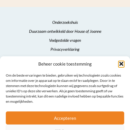
Onderzoekshuis
Duurzaam ontwikkeld door House of Joanne
Veelgestelde vragen
Privacyverklaring
Algemene voorwaarden
Beheer cookie toestemming
Sitemap
Om de beste ervaringen te bieden, gebruiken wij technologieën zoals cookies
om informatie over je apparaat op te slaan en/of te raadplegen. Door in te
stemmen met deze technologieën kunnen wij gegevens zoals surfgedrag of
unieke ID's op deze site verwerken. Als je geen toestemming geeft of uw
toestemming intrekt, kan dit een nadelige invloed hebben op bepaalde functies
en mogelijkheden.
Accepteren