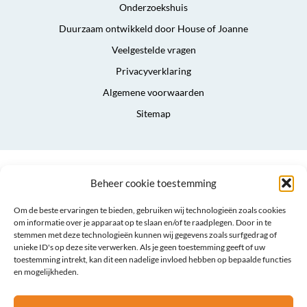
Onderzoekshuis
Duurzaam ontwikkeld door House of Joanne
Veelgestelde vragen
Privacyverklaring
Algemene voorwaarden
Sitemap
Beheer cookie toestemming
Om de beste ervaringen te bieden, gebruiken wij technologieën zoals cookies
om informatie over je apparaat op te slaan en/of te raadplegen. Door in te
stemmen met deze technologieën kunnen wij gegevens zoals surfgedrag of
unieke ID's op deze site verwerken. Als je geen toestemming geeft of uw
toestemming intrekt, kan dit een nadelige invloed hebben op bepaalde functies
en mogelijkheden.