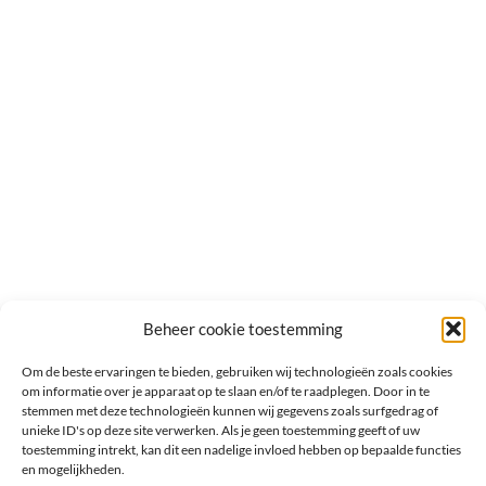
Beheer cookie toestemming
Om de beste ervaringen te bieden, gebruiken wij technologieën zoals cookies
om informatie over je apparaat op te slaan en/of te raadplegen. Door in te
stemmen met deze technologieën kunnen wij gegevens zoals surfgedrag of
unieke ID's op deze site verwerken. Als je geen toestemming geeft of uw
toestemming intrekt, kan dit een nadelige invloed hebben op bepaalde functies
en mogelijkheden.