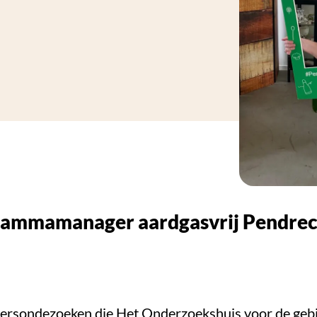
ogrammamanager aardgasvrij Pendre
onersondezoeken die Het Onderzoekshuis voor de ge