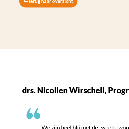
Terug naar overzicht
drs. Nicolien Wirschell, Pr
We zijn heel blij met de twee bew