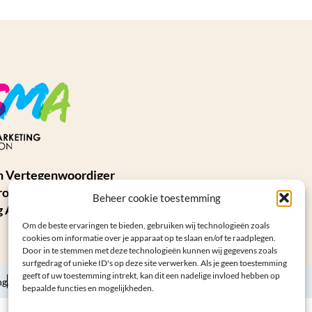
n Vertegenwoordiger
ropean Social
Beheer cookie toestemming
 Association (ESMA)
Om de beste ervaringen te bieden, gebruiken wij technologieën zoals
cookies om informatie over je apparaat op te slaan en/of te raadplegen.
Door in te stemmen met deze technologieën kunnen wij gegevens zoals
surfgedrag of unieke ID's op deze site verwerken. Als je geen toestemming
geeft of uw toestemming intrekt, kan dit een nadelige invloed hebben op
ng
Algemene voorwaarden
Sitemap
bepaalde functies en mogelijkheden.