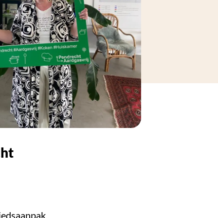
cht
biedsaanpak