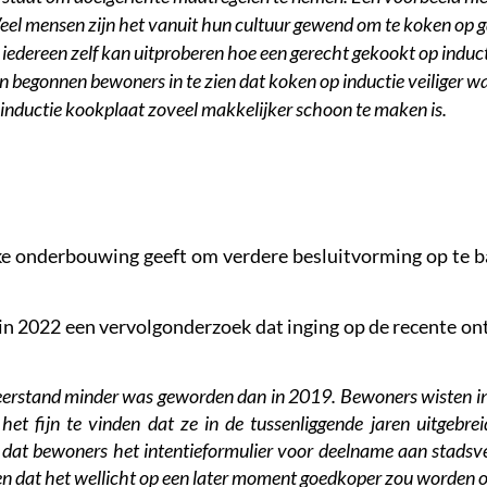
Veel mensen zijn het vanuit hun cultuur gewend om te koken op
iedereen zelf kan uitproberen hoe een gerecht gekookt op indu
egonnen bewoners in te zien dat koken op inductie veiliger wa
 inductie kookplaat zoveel makkelijker schoon te maken is.
jke onderbouwing geeft om verdere besluitvorming op te ba
r in 2022 een vervolgonderzoek dat inging op de recente 
eerstand minder was geworden dan in 2019. Bewoners wisten i
t fijn te vinden dat ze in de tussenliggende jaren uitgebre
s dat bewoners het intentieformulier voor deelname aan stad
en dat het wellicht op een later moment goedkoper zou worden 