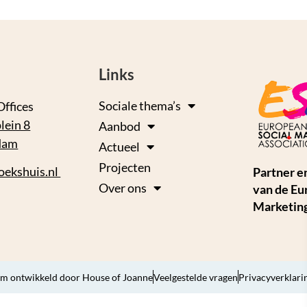
Links
Sociale thema’s
Offices
lein 8
Aanbod
dam
Actueel
Projecten
oekshuis.nl
Partner e
Over ons
van de Eu
Marketing
m ontwikkeld door House of Joanne
Veelgestelde vragen
Privacyverklari