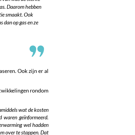
 gas. Daarom hebben
ctie smaakt. Ook
s dan op gas en ze
seren. Ook zijn er al
ontwikkelingen rondom
nmiddels wat de kosten
id waren geïnformeerd.
sverwarming wel hadden
om over te stappen. Dat