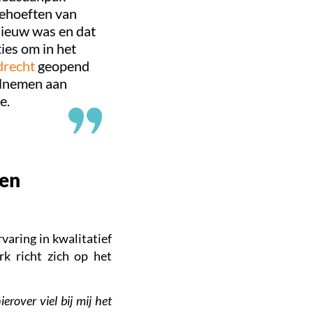
behoeften van
nieuw was en dat
ies om in het
drecht
geopend
elnemen aan
e.
sen
aring in kwalitatief
k richt zich op het
erover viel bij mij het