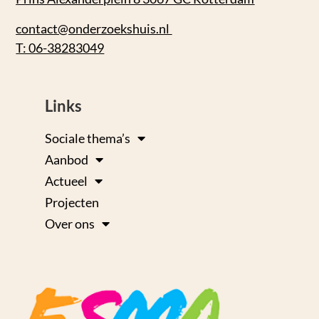
contact@onderzoekshuis.nl
T: 06-38283049
Links
Sociale thema’s
Aanbod
Actueel
Projecten
Over ons