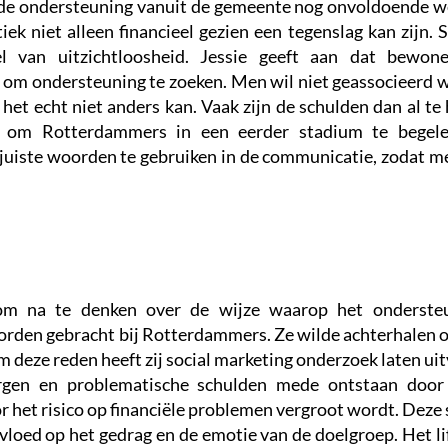
e ondersteuning vanuit de gemeente nog onvoldoende wet
k niet alleen financieel gezien een tegenslag kan zijn. 
el van uitzichtloosheid. Jessie geeft aan dat bewo
 om ondersteuning te zoeken. Men wil niet geassocieerd 
et echt niet anders kan. Vaak zijn de schulden dan al t
 om Rotterdammers in een eerder stadium te begelei
 juiste woorden te gebruiken in de communicatie, zodat 
s om na te denken over de wijze waarop het onderst
den gebracht bij Rotterdammers. Ze wilde achterhalen op
deze reden heeft zij social marketing onderzoek laten uitv
orgen en problematische schulden mede ontstaan door 
or het risico op financiële problemen vergroot wordt. Dez
invloed op het gedrag en de emotie van de doelgroep. Het l