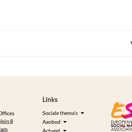
Links
Sociale thema’s
Offices
lein 8
Aanbod
dam
Actueel