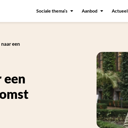
Sociale thema’s
Aanbod
Actueel
 naar een
 een
komst