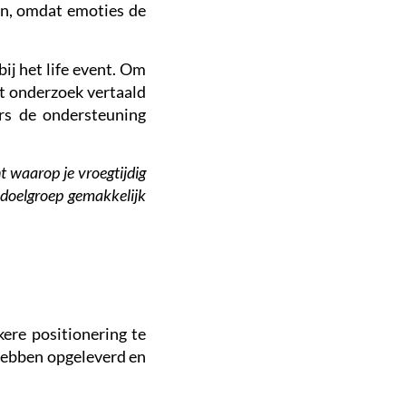
en, omdat emoties de
ij het life event. Om
et onderzoek vertaald
ers de ondersteuning
t waarop je vroegtijdig
e doelgroep gemakkelijk
kere positionering te
hebben opgeleverd en