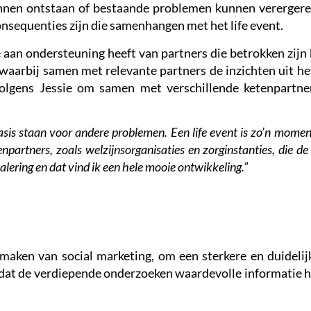
unnen ontstaan of bestaande problemen kunnen vererger
onsequenties zijn die samenhangen met het life event.
aan ondersteuning heeft van partners die betrokken zijn b
, waarbij samen met relevante partners de inzichten uit h
 volgens Jessie om samen met verschillende ketenpartn
sis staan voor andere problemen. Een life event is zo’n momen
enpartners, zoals welzijnsorganisaties en zorginstanties, die d
lering en dat vind ik een hele mooie ontwikkeling.”
 maken van social marketing, om een sterkere en duidelij
g dat de verdiepende onderzoeken waardevolle informatie 