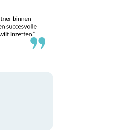
rtner binnen
een succesvolle
ilt inzetten.”