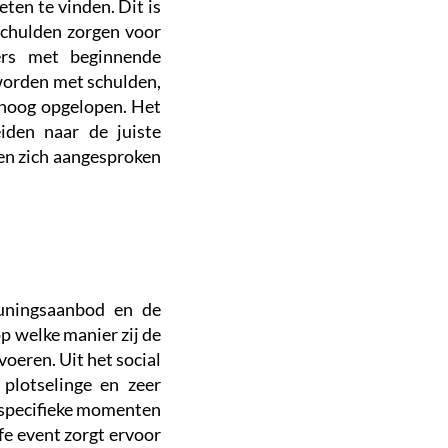
en te vinden. Dit is
Schulden zorgen voor
ners met beginnende
worden met schulden,
e hoog opgelopen. Het
den naar de juiste
men zich aangesproken
euningsaanbod en de
 welke manier zij de
oeren. Uit het social
plotselinge en zeer
e specifieke momenten
ife event zorgt ervoor