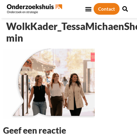
Contact
Sociale thema’s
Over ons
WolkKader_TessaMichaenShe
min
Geef een reactie