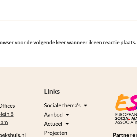
rowser voor de volgende keer wanneer ik een reactie plaats.
Links
Sociale thema’s
Offices
lein 8
Aanbod
dam
Actueel
Projecten
oekshuis.nl
Partner e