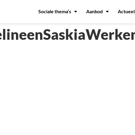
Sociale thema’s
Aanbod
Actueel
lineenSaskiaWerke