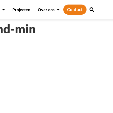
Contact
Projecten
Over ons
nd-min