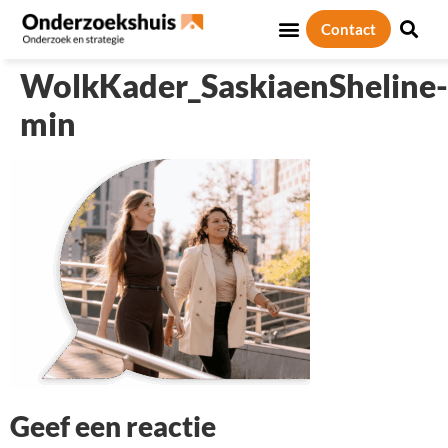
Contact
Sociale thema’s
Over ons
WolkKader_SaskiaenSheline-
min
Geef een reactie