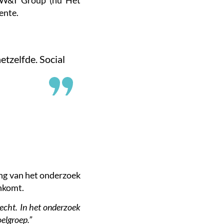
or W&I Group (nu Het
ente.
etzelfde. Social
ing van het onderzoek
ankomt.
echt. In het onderzoek
oelgroep.”