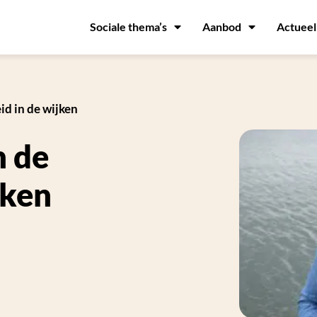
Sociale thema’s
Aanbod
Actueel
id in de wijken
n de
jken