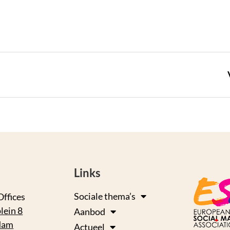
Links
Sociale thema’s
Offices
lein 8
Aanbod
dam
Actueel