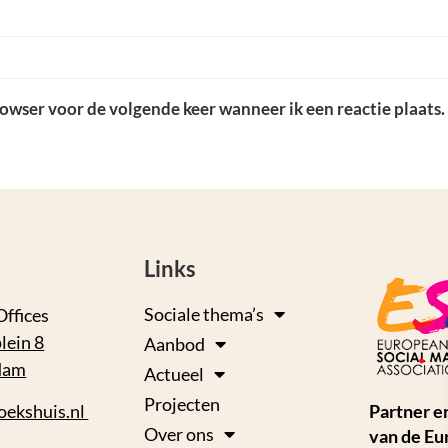
rowser voor de volgende keer wanneer ik een reactie plaats.
Links
Sociale thema’s
Offices
lein 8
Aanbod
dam
Actueel
Projecten
oekshuis.nl
Partner e
Over ons
van de Eu