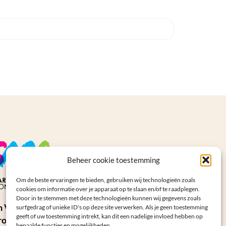
Beheer cookie toestemming
Om de beste ervaringen te bieden, gebruiken wij technologieën zoals
cookies om informatie over je apparaat op te slaan en/of te raadplegen.
Door in te stemmen met deze technologieën kunnen wij gegevens zoals
n Vertegenwoordiger
surfgedrag of unieke ID's op deze site verwerken. Als je geen toestemming
geeft of uw toestemming intrekt, kan dit een nadelige invloed hebben op
ropean Social
bepaalde functies en mogelijkheden.