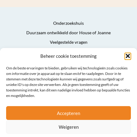
Onderzoekshuis
Duurzaam ontwikkeld door House of Joanne
Veelgestelde vragen
Privacyverklaring
Beheer cookie toestemming
Algemene voorwaarden
Om de beste ervaringen te bieden, gebruiken wij technologieën zoals cookies
Sitemap
om informatie over je apparaat op te slaan en/of te raadplegen. Door in te
stemmen met deze technologieën kunnen wij gegevens zoals surfgedrag of
unieke ID's op deze site verwerken. Als je geen toestemming geeft of uw
toestemming intrekt, kan dit een nadelige invloed hebben op bepaalde functies
en mogelijkheden.
Accepteren
Weigeren