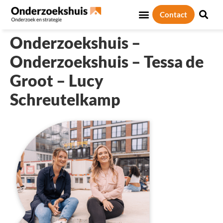
Contact
Sociale thema’s
Over ons
Onderzoekshuis –
Onderzoekshuis – Tessa de
Groot – Lucy
Schreutelkamp