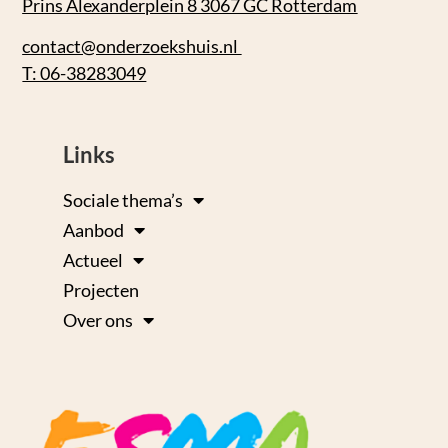
Prins Alexanderplein 8 3067 GC Rotterdam
contact@onderzoekshuis.nl
T: 06-38283049
Links
Sociale thema’s
Aanbod
Actueel
Projecten
Over ons