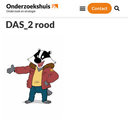
Contact
Sociale thema’s
Over ons
DAS_2 rood