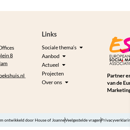
Links
Sociale thema’s
Offices
lein 8
Aanbod
dam
Actueel
Projecten
oekshuis.nl
Partner e
Over ons
van de Eu
Marketing
m ontwikkeld door House of Joanne
Veelgestelde vragen
Privacyverklari