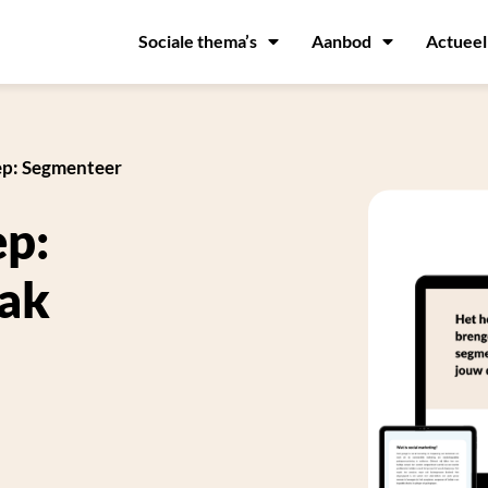
Sociale thema’s
Aanbod
Actueel
oep: Segmenteer
ep:
ak