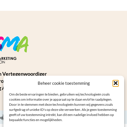
n Vertegenwoordiger
ropean Social
Beheer cookie toestemming
 Association (ESMA)
Om de beste ervaringen te bieden, gebruiken wij technologieën zoals
cookies om informatie over je apparaat op te slaan en/of te raadplegen.
Door in te stemmen met deze technologieën kunnen wij gegevens zoals
surfgedrag of unieke ID's op deze site verwerken. Als je geen toestemming
geeft of uw toestemming intrekt, kan dit een nadelige invloed hebben op
ng
Algemene voorwaarden
Sitemap
bepaalde functies en mogelijkheden.