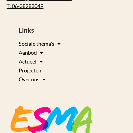
T: 06-38283049
Links
Sociale thema’s
Aanbod
Actueel
Projecten
Over ons