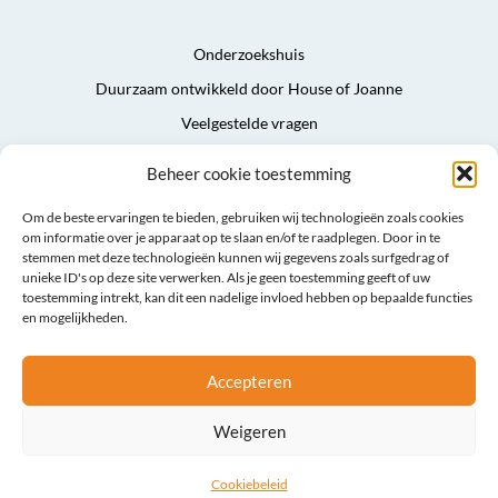
Onderzoekshuis
Duurzaam ontwikkeld door House of Joanne
Veelgestelde vragen
Privacyverklaring
Beheer cookie toestemming
Algemene voorwaarden
Om de beste ervaringen te bieden, gebruiken wij technologieën zoals cookies
Sitemap
om informatie over je apparaat op te slaan en/of te raadplegen. Door in te
stemmen met deze technologieën kunnen wij gegevens zoals surfgedrag of
unieke ID's op deze site verwerken. Als je geen toestemming geeft of uw
toestemming intrekt, kan dit een nadelige invloed hebben op bepaalde functies
en mogelijkheden.
Accepteren
Weigeren
Cookiebeleid