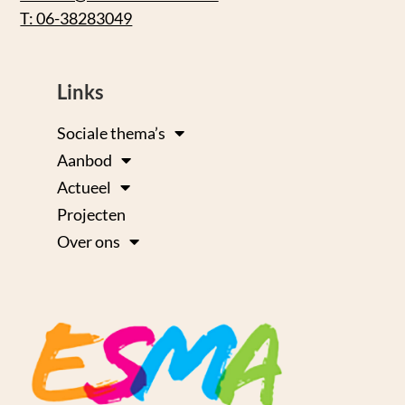
T: 06-38283049
Links
Sociale thema’s
Aanbod
Actueel
Projecten
Over ons