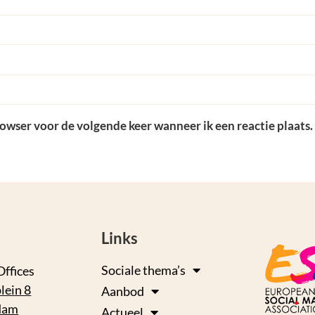
rowser voor de volgende keer wanneer ik een reactie plaats.
Links
Sociale thema’s
Offices
lein 8
Aanbod
dam
Actueel