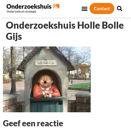
Contact
Sociale thema’s
Over ons
Onderzoekshuis Holle Bolle
Gijs
Geef een reactie