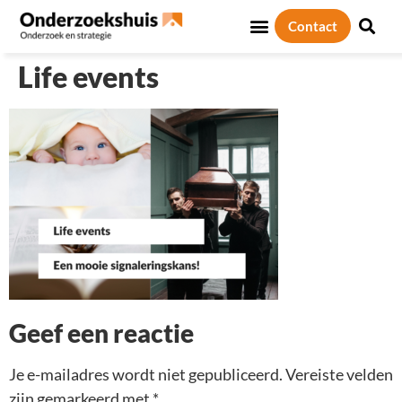
Contact
Sociale thema’s
Over ons
Life events
Geef een reactie
Je e-mailadres wordt niet gepubliceerd.
Vereiste velden
zijn gemarkeerd met
*