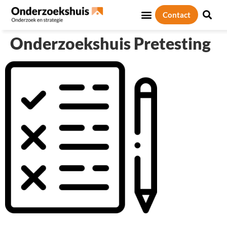
Contact
Sociale thema’s
Over ons
Onderzoekshuis Pretesting