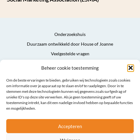
Onderzoekshuis
Duurzaam ontwikkeld door House of Joanne
Veelgestelde vragen
Privacyverklaring
Beheer cookie toestemming
Algemene voorwaarden
Om de beste ervaringen te bieden, gebruiken wij technologieën zoals cookies
Sitemap
om informatie over je apparaat op te slaan en/of te raadplegen. Door in te
stemmen met deze technologieën kunnen wij gegevens zoals surfgedrag of
unieke ID's op deze site verwerken. Als je geen toestemming geeft of uw
toestemming intrekt, kan dit een nadelige invloed hebben op bepaalde functies
en mogelijkheden.
Accepteren